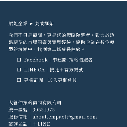
賦能企業 ➤ 突破框架
我們不只是顧問，更是您的策略陪跑者。致力於透
過精準的市場洞察與實戰經驗，協助企業在數位轉
型的浪潮中，找到第二條成長曲線。
❒ Facebook｜
李建勳-策略陪跑者
❒ LINE OA｜
按此＋官方帳號
❒ 專欄訂閱｜
加入專欄會員
大管仲策略顧問有限公司
統一編號｜90551975
服務信箱｜about.empact@gmail.com
諮詢通話｜
＋LINE