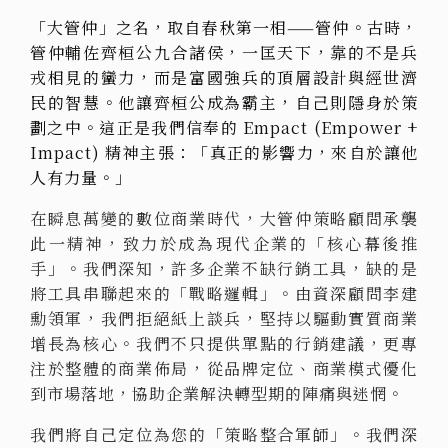
「大管仲」之名，取自春秋第一相——管仲。古時，
管仲輔佐齊桓公九合諸侯，一匡天下，靠的不是兵
戎相見的蠻力，而是富國強兵的頂層設計與經世濟
民的智慧。他讓齊桓公成為霸主，自己則隱身於策
劃之中。這正是我們信奉的 Empact (Empower +
Impact) 精神主張：「真正的影響力，來自於讓他
人有力量。」
在瞬息萬變的數位商業時代，大管仲策略顧問承襲
此一精神，致力於成為現代企業的「核心幕後推
手」。我們深知，許多企業不缺行銷工具，缺的是
將工具串聯起來的「戰略邏輯」。由資深顧問李建
勳領軍，我們拒絕紙上談兵，堅持以驅動實質商業
增長為核心。我們不只提供單點的行銷建議，更專
注於整體的商業佈局，從品牌定位、商業模式優化
到市場落地，協助企業解決轉型期的陣痛與迷惘。
我們將自己定位為您的「策略整合軍師」。我們深